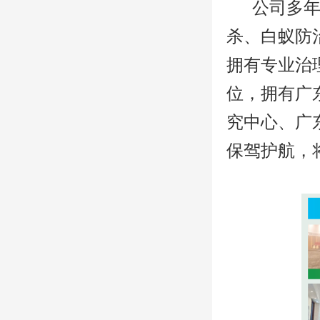
公司多年来
杀、白蚁防
拥有专业治
位，拥有广
究中心、广
保驾护航，