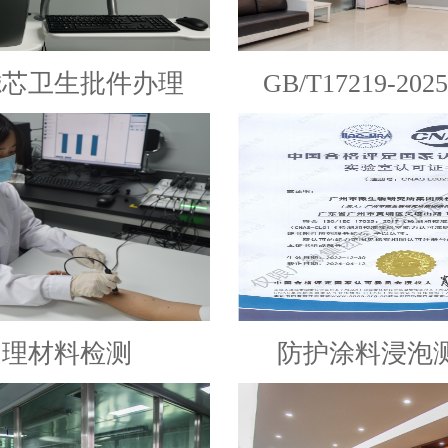
滤芯卫生批件办理
GB/T17219-2
处理材料检测
防护涂料浸泡