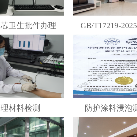
滤芯卫生批件办理
GB/T17219-2
处理材料检测
防护涂料浸泡