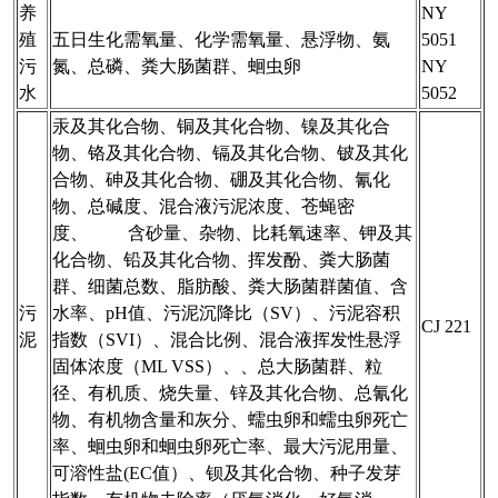
养
NY
殖
五日生化需氧量、化学需氧量、悬浮物、氨
5051
污
氮、总磷、粪大肠菌群、蛔虫卵
NY
水
5052
汞及其化合物、铜及其化合物、镍及其化合
物、铬及其化合物、镉及其化合物、铍及其化
合物、砷及其化合物、硼及其化合物、氰化
物、总碱度、混合液污泥浓度、苍蝇密
度、 含砂量、杂物、比耗氧速率、钾及其
化合物、铅及其化合物、挥发酚、粪大肠菌
群、细菌总数、脂肪酸、粪大肠菌群菌值、含
污
水率、pH值、污泥沉降比（SV）、污泥容积
CJ 221
泥
指数（SVI）、混合比例、混合液挥发性悬浮
固体浓度（ML VSS）、、总大肠菌群、粒
径、有机质、烧失量、锌及其化合物、总氰化
物、有机物含量和灰分、蠕虫卵和蠕虫卵死亡
率、蛔虫卵和蛔虫卵死亡率、最大污泥用量、
可溶性盐(EC值）、钡及其化合物、种子发芽