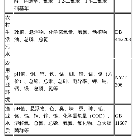
醛、丙烯醛、氯苯、1,2-二氯苯、1,4-二氯苯、
硝基苯
农
村
生
Ph值、悬浮物、化学需氧量、氨氮、动植物
DB
活
油、总磷、总氮
44/2208
污
水
农
用
pH值、铜、锌、铁、锰、硼、铅、镉、铬（六
水
NY/T
价）、总铬、总汞、总砷、电导率、钾、钠、
源
396
钙、镁、总磷、氮等
环
境
渔
pH值、悬浮物、色、臭、味、汞、砷、铅、
业
铬、镉、铜、锌、镍、化学需氧量（COD）、
GB
水
溶解氧、总氮、总磷、氨氮、氟化物、总大肠
11607
质
菌群等