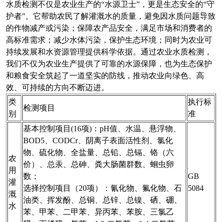
水质检测不仅是农业生产的“水源卫士”，更是生态安全的“守
护者”。它帮助农民了解灌溉水的质量，避免因水质问题导致
的作物减产或污染；保障农产品安全，满足市场和消费者的
高标准需求；减少水体污染，保护生态环境；同时为农业可
持续发展和水资源管理提供科学依据。通过农业水质检测，
我们不仅为农业生产提供了可靠的水源保障，也为生态保护
和粮食安全筑起了一道坚实的防线，推动农业向绿色、高
效、可持续的方向不断迈进。
类
执行标
检测项目
别
准
基本控制项目(16项)：pH值、水温、悬浮物、
BOD5、CODCr、阴离子表面活性剂、氯化
物、硫化物、全盐量、总铅、总镉、铬（六
农
价）、总汞、总砷、粪大肠菌群数、蛔虫卵
用
数；
GB
灌
选择控制项目（20项）：氰化物、氟化物、石
5084
溉
油类、挥发酚、总铜、总锌、总镍、硒、硼、
水
苯、甲苯、二甲苯、异丙苯、苯胺、三氯乙